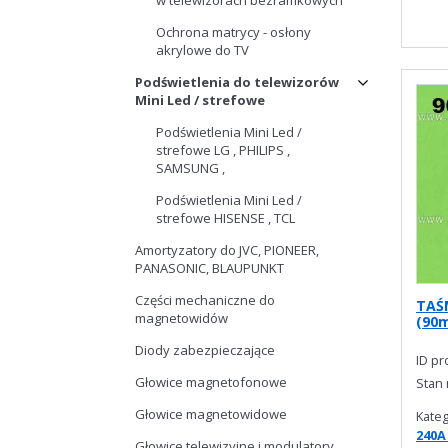
w telewizorach bezramkowych
Ochrona matrycy - osłony
akrylowe do TV
Podświetlenia do telewizorów
Mini Led / strefowe
Podświetlenia Mini Led /
strefowe LG , PHILIPS ,
SAMSUNG ,
Podświetlenia Mini Led /
strefowe HISENSE , TCL
Amortyzatory do JVC, PIONEER,
PANASONIC, BLAUPUNKT
Części mechaniczne do
TAŚ
magnetowidów
(90
Diody zabezpieczające
ID p
Głowice magnetofonowe
Stan
Głowice magnetowidowe
Kateg
240A
Głowice telewizyjne i modulatory