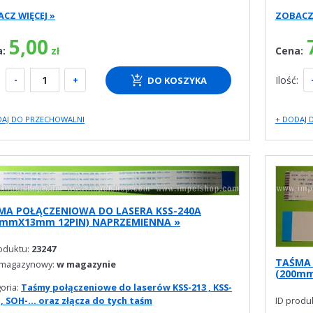
CZ WIĘCEJ »
ZOBACZ 
5,00
a:
Cena:
zł
:
-
+
Ilość:
DO KOSZYKA
DAJ DO PRZECHOWALNI
+ DODAJ 
MA POŁĄCZENIOWA DO LASERA KSS-240A
0mmX13mm 12PIN) NAPRZEMIENNA »
roduktu:
23247
TAŚMA 
 magazynowy:
w magazynie
(200mm
oria:
Taśmy połączeniowe do laserów KSS-213 , KSS-
 , SOH-... oraz złącza do tych taśm
ID produ