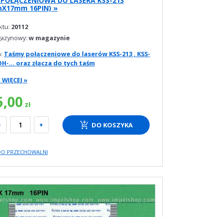
POŁĄCZENIOWA DO LASERA KSS-213
X17mm 16PIN) »
ktu:
20112
gazynowy:
w magazynie
a:
Taśmy połączeniowe do laserów KSS-213 , KSS-
OH-... oraz złącza do tych taśm
WIĘCEJ »
5,00
zł
-
+
DO KOSZYKA
DO PRZECHOWALNI