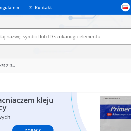
egulamin
Kontakt
SS-213...
acniaczem kleju
cy
wych
ZOBACZ