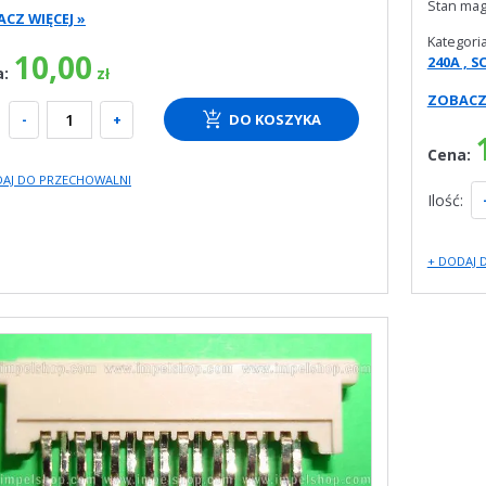
Stan ma
CZ WIĘCEJ »
Kategori
10,00
240A , S
a:
zł
ZOBACZ 
:
-
+
DO KOSZYKA
Cena:
DAJ DO PRZECHOWALNI
Ilość:
+ DODAJ 