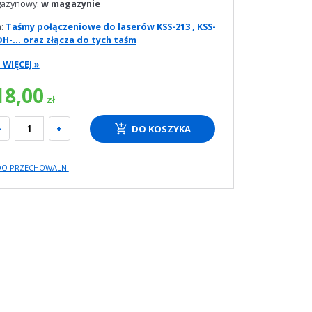
gazynowy:
w magazynie
a:
Taśmy połączeniowe do laserów KSS-213 , KSS-
OH-... oraz złącza do tych taśm
WIĘCEJ »
18,00
zł
-
+
DO KOSZYKA
DO PRZECHOWALNI