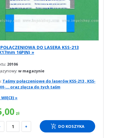
POŁĄCZENIOWA DO LASERA KSS-213
17mm 16PIN) »
ktu:
20106
gazynowy:
w magazynie
a:
Taśmy połączeniowe do laserów KSS-213 , KSS-
OH-... oraz złącza do tych taśm
WIĘCEJ »
5,00
zł
-
+
DO KOSZYKA