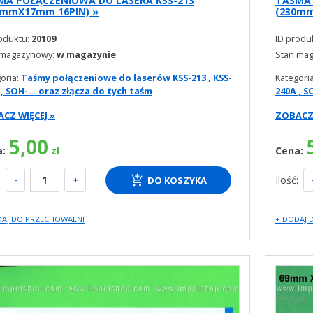
MA POŁĄCZENIOWA DO LASERA KSS-213
TAŚMA 
0mmX17mm 16PIN) »
(230mm
roduktu:
20109
ID produ
 magazynowy:
w magazynie
Stan ma
oria:
Taśmy połączeniowe do laserów KSS-213 , KSS-
Kategori
 , SOH-... oraz złącza do tych taśm
240A , S
CZ WIĘCEJ »
ZOBACZ 
5,00
a:
Cena:
zł
:
-
+
Ilość:
DO KOSZYKA
DAJ DO PRZECHOWALNI
+ DODAJ 