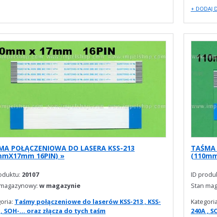
+ DODAJ 
MA POŁĄCZENIOWA DO LASERA KSS-213
TAŚMA 
mmX17mm 16PIN) »
(110mm
roduktu:
20107
ID produ
 magazynowy:
w magazynie
Stan ma
oria:
Taśmy połączeniowe do laserów KSS-213 , KSS-
Kategori
 , SOH-... oraz złącza do tych taśm
240A , S