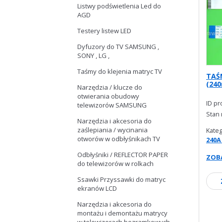
Listwy podświetlenia Led do
AGD
Testery listew LED
Dyfuzory do TV SAMSUNG ,
SONY , LG ,
Taśmy do klejenia matryc TV
TAŚ
(24
Narzędzia / klucze do
otwierania obudowy
ID p
telewizorów SAMSUNG
Stan
Narzędzia i akcesoria do
zaślepiania / wycinania
Kateg
otworów w odbłyśnikach TV
240A
Odbłyśniki / REFLECTOR PAPER
ZOBA
do telewizorów w rolkach
Ssawki Przyssawki do matryc
ekranów LCD
Narzędzia i akcesoria do
montażu i demontażu matrycy