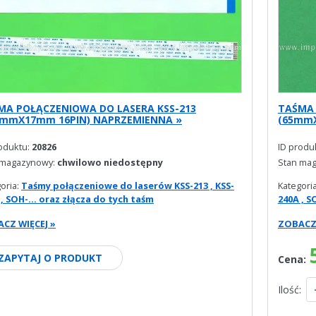
MA POŁĄCZENIOWA DO LASERA KSS-213
TAŚMA 
0mmX17mm 16PIN) NAPRZEMIENNA »
(65mmX
roduktu:
20826
ID produ
 magazynowy:
chwilowo niedostępny
Stan ma
oria:
Taśmy połączeniowe do laserów KSS-213 , KSS-
Kategori
 , SOH-... oraz złącza do tych taśm
240A , S
CZ WIĘCEJ »
ZOBACZ 
ZAPYTAJ O PRODUKT
Cena:
Ilość: