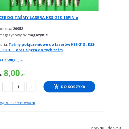
ZE DO TAŚMY LASERA KSS-213 16PIN »
roduktu:
20952
 magazynowy:
w magazynie
oria:
Taśmy połączeniowe do laserów KSS-213 , KSS-
 , SOH-... oraz złącza do tych taśm
CZ WIĘCEJ »
8,00
a:
zł
:
-
+
DO KOSZYKA
DAJ DO PRZECHOWALNI
pozycje 1 do 9 z 9