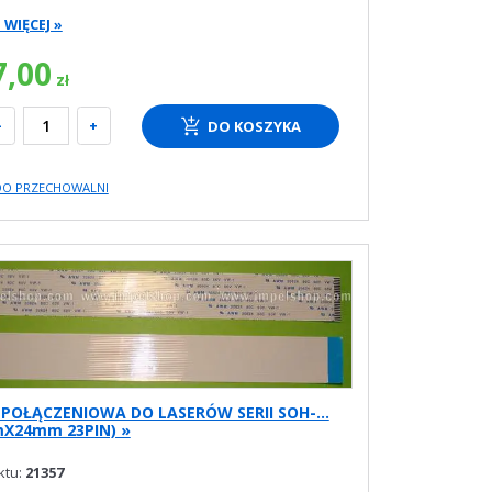
WIĘCEJ »
7,00
zł
-
+
DO KOSZYKA
DO PRZECHOWALNI
POŁĄCZENIOWA DO LASERÓW SERII SOH-...
X24mm 23PIN) »
ktu:
21357