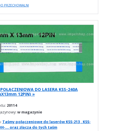
DO PRZECHOWALNI
POŁĄCZENIOWA DO LASERA KSS-240A
X13mm 12PIN) »
ktu:
20114
gazynowy:
w magazynie
a:
Taśmy połączeniowe do laserów KSS-213 , KSS-
OH-... oraz złącza do tych taśm