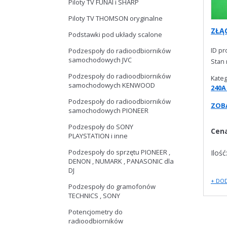
Piloty TV FUNAI i SHARP
Piloty TV THOMSON oryginalne
ZŁĄC
Podstawki pod układy scalone
ID p
Podzespoły do radioodbiorników
samochodowych JVC
Stan
Podzespoły do radioodbiorników
Kateg
samochodowych KENWOOD
240A
Podzespoły do radioodbiorników
ZOBA
samochodowych PIONEER
Podzespoły do SONY
Cen
PLAYSTATION i inne
Podzespoły do sprzętu PIONEER ,
Ilość
DENON , NUMARK , PANASONIC dla
DJ
+ DO
Podzespoły do gramofonów
TECHNICS , SONY
Potencjometry do
radioodbiorników