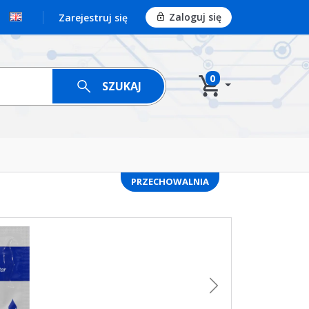
Zaloguj się
Zarejestruj się
0
SZUKAJ
PRZECHOWALNIA
Następny