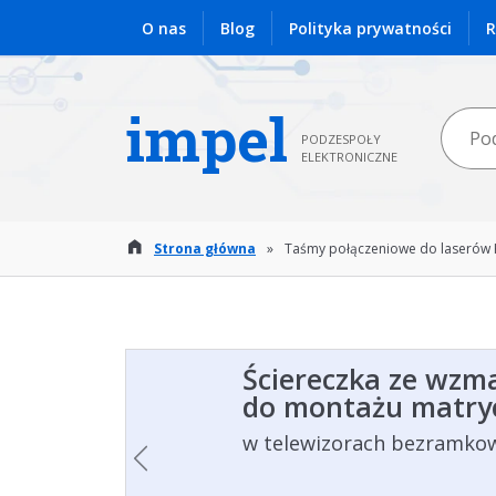
O nas
Blog
Polityka prywatności
R
impel
PODZESPOŁY
ELEKTRONICZNE
Strona główna
»
Taśmy połączeniowe do laserów K
Ściereczka ze wzm
do montażu matry
w telewizorach bezramko
Poprzedni