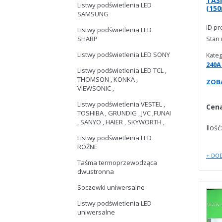
TAŚ
Listwy podświetlenia LED
(15
SAMSUNG
ID p
Listwy podświetlenia LED
Stan
SHARP
Listwy podświetlenia LED SONY
Kateg
240A
Listwy podświetlenia LED TCL ,
THOMSON , KONKA ,
ZOBA
VIEWSONIC ,
Listwy podświetlenia VESTEL ,
Cen
TOSHIBA , GRUNDIG , JVC ,FUNAI
, SANYO , HAIER , SKYWORTH ,
Ilość
Listwy podświetlenia LED
RÓŻNE
+ DO
Taśma termoprzewodząca
dwustronna
Soczewki uniwersalne
Listwy podświetlenia LED
uniwersalne