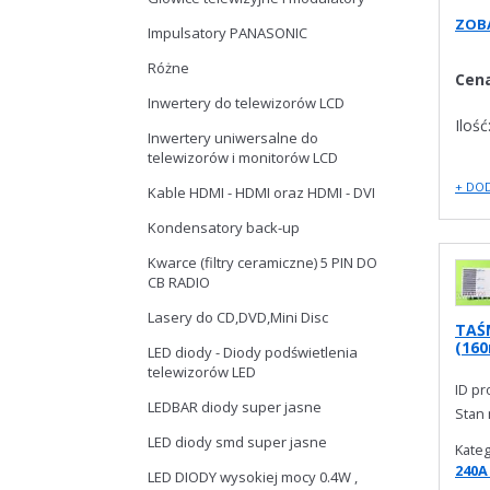
ZOBA
Impulsatory PANASONIC
Różne
Cen
Inwertery do telewizorów LCD
Ilość
Inwertery uniwersalne do
telewizorów i monitorów LCD
+ DO
Kable HDMI - HDMI oraz HDMI - DVI
Kondensatory back-up
Kwarce (filtry ceramiczne) 5 PIN DO
CB RADIO
Lasery do CD,DVD,Mini Disc
TAŚ
(16
LED diody - Diody podświetlenia
telewizorów LED
ID p
LEDBAR diody super jasne
Stan
LED diody smd super jasne
Kateg
240A
LED DIODY wysokiej mocy 0.4W ,